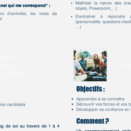
Maîtriser la nature des ora
nnel qui me correspond" :
objets, Powerpoint,…)
urs d'activités, les voies de
S'entraîner à répondre 
ir
(personnalité, questions insolit
…)
ement à la
La con
'emploi :
g de soi
Objectifs :
Apprendre à se connaître
Découvrir vos forces et vos t
tres candidats
Développer sa confiance en 
Comment ?
g de soi au travers de 1 à 4