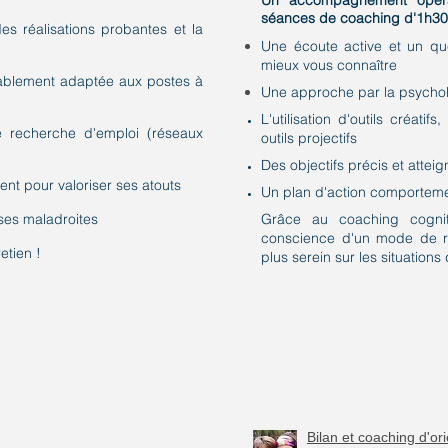
Un accompagnement opéra
séances de coaching d'1h30
s réalisations probantes et la
Une écoute active et un qu
mieux vous connaître
itablement adaptée aux postes à
Une approche par la psycholo
L'utilisation d'outils créat
de recherche d'emploi (réseaux
outils projectifs
Des objectifs précis et attei
ent pour valoriser ses atouts
Un plan d'action comporteme
ases maladroites
Grâce au coaching cognit
conscience d'un mode de r
etien !
plus serein sur les situations d
Bilan et coaching d'or