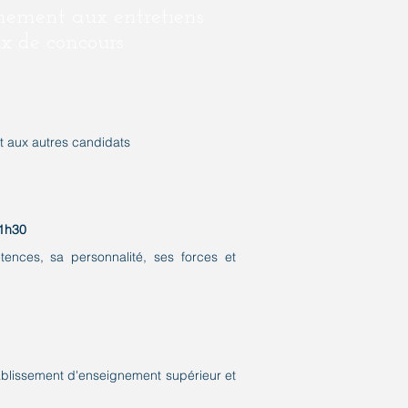
nement aux entretiens
ux de concours
rt aux autres candidats
 1h30
ences, sa personnalité, ses forces et
tablissement d'enseignement supérieur et