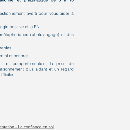
tionnel et pragmatique de 5 à 10
estionnement averti pour vous aider à
gie positive et la PNL
ifs, métaphoriques (photolangage) et des
gnables
ntal et concret
if et comportementale, la prise de
aisonnement plus aidant et un regard
ifficiles
ientation - La confiance en soi