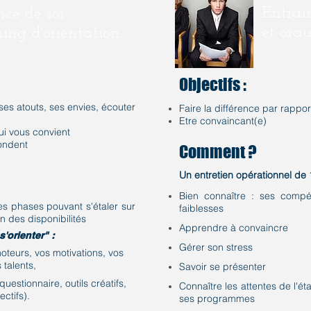
Entrai
ce de soi
et ora
hing d'orientation
Objectifs :
ses atouts, ses envies, écouter
Faire la différence par rappo
Etre convaincant(e)
qui vous convient
pondent
Comment ?
Un entretien opérationnel de
Bien connaître : ses compét
es phases pouvant s'étaler sur
faiblesses
n des disponibilités
Apprendre à convaincre
'orienter" :
Gérer son stress
moteurs, vos motivations, vos
 talents,
Savoir se présenter
questionnaire, outils créatifs,
Connaître les attentes de l'é
ctifs).
ses programmes