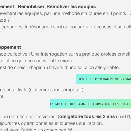
ent : Remobiliser, Remotiver les équipes
vement les équipes, par une méthode structurée en 3 points : C
ace ?
s échanges, la résonance sont au coeur du processus et son eff
eloppement
ce collective : Une interrogation sur sa pratique professionnell
a solution qui nous convient le mieux.
t de choisir d'agir au travers d'une solution atteignable.
EXEMPLE DE PROGRAMME DE FORMAT
n assertivité (s'affirmer sans s'imposer)
nt
EXEMPLE DE PROGRAMME DE FORMATION : DES ENTRET
 un entretien professionnel (
(Loi 01
obligatoire tous les 2 ans
ours très opérationnelles et tournées sur l'action.​
el avec l'aide d'un coach certifié.