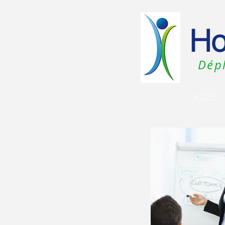
Ho
Dépl
accueil