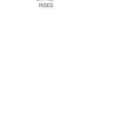
RISES
EXEMPLE DE PROGRAMME DE FORMATION : AMÉLIORER SA COMMUNICATION
NOUS CONTACTER :
Horizon Talents Conseil
Tél. :
+33 (0)6 88 58 38 14
horizontalentsconseil@gmail.com